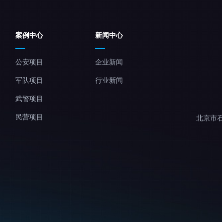
案例中心
新闻中心
公安项目
企业新闻
军队项目
行业新闻
武警项目
民营项目
北京市石