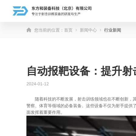
您当前的位置：
首页
新闻中心
行业新闻
自动报靶设备：提升射
2024-01-12
随着科技的不断发展，射击训练领域也在不断创新，
警察、体育等领域的必备装备。这些设备不仅为射手提供
面发挥着重要作用。