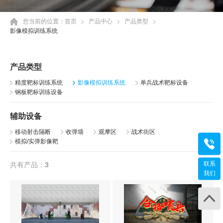
您当前的位置：
首页
产品中心
产品类型
影像模拟训练系统
产品类型
精度靶标训练系统
影像模拟训练系统
单兵战术靶标设备
钢板靶标训练设备
辅助设备
移动射击隔断
收弹墙
观摩区
战术街区
模拟/实弹影像靶
咨询
400-
联系
共有产品：
3
工作日 
我们