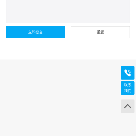
立即提交
重置
咨询
400-
联系
工作日 
我们